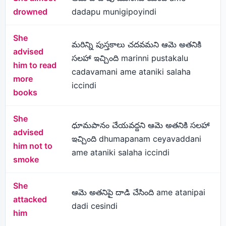
drowned
dadapu munigipoyindi
She
మరిన్ని పుస్తకాలు చదవమని ఆమె అతనికి
advised
సలహా ఇచ్చింది marinni pustakalu
him to read
cadavamani ame ataniki salaha
more
iccindi
books
She
ధూమపానం చేయవద్దని ఆమె అతనికి సలహా
advised
ఇచ్చింది dhumapanam ceyavaddani
him not to
ame ataniki salaha iccindi
smoke
She
ఆమె అతనిపై దాడి చేసింది ame atanipai
attacked
dadi cesindi
him