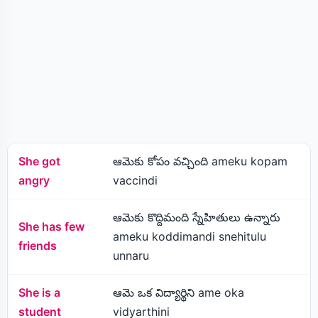
She got
ఆమెకు కోపం వచ్చింది ameku kopam
angry
vaccindi
ఆమెకు కొద్దిమంది స్నేహితులు ఉన్నారు
She has few
ameku koddimandi snehitulu
friends
unnaru
She is a
ఆమె ఒక విద్యార్థిని ame oka
student
vidyarthini