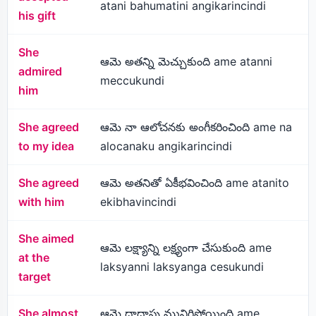
atani bahumatini angikarincindi
his gift
She
ఆమె అతన్ని మెచ్చుకుంది ame atanni
admired
meccukundi
him
She agreed
ఆమె నా ఆలోచనకు అంగీకరించింది ame na
to my idea
alocanaku angikarincindi
She agreed
ఆమె అతనితో ఏకీభవించింది ame atanito
with him
ekibhavincindi
She aimed
ఆమె లక్ష్యాన్ని లక్ష్యంగా చేసుకుంది ame
at the
laksyanni laksyanga cesukundi
target
She almost
ఆమె దాదాపు మునిగిపోయింది ame