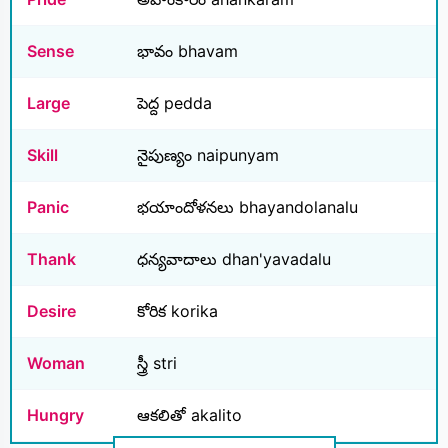
Sense
భావం bhavam
Large
పెద్ద pedda
Skill
నైపుణ్యం naipunyam
Panic
భయాందోళనలు bhayandolanalu
Thank
ధన్యవాదాలు dhan'yavadalu
Desire
కోరిక korika
Woman
స్త్రీ stri
Hungry
ఆకలితో akalito