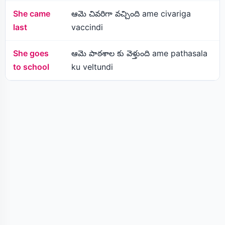
She came
ఆమె చివరిగా వచ్చింది ame civariga
last
vaccindi
She goes
ఆమె పాఠశాల కు వెళ్తుంది ame pathasala
to school
ku veltundi