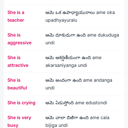
She is a
ఆమె ఒక ఉపాధ్యాయురాలు ame oka
teacher
upadhyayuralu
She is
ఆమె దూకుడుగా ఉంది ame dukuduga
aggressive
undi
She is
ఆమె ఆకర్షణీయంగా ఉంది ame
attractive
akarsaniyanga undi
She is
ఆమె అందంగా ఉంది ame andanga
beautiful
undi
She is crying
ఆమె ఏడుస్తోంది ame edustondi
She is very
ఆమె చాలా బిజీగా ఉంది ame cala
busy
bijiga undi