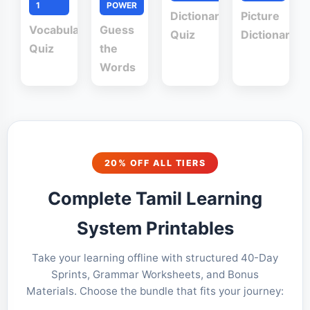
1
POWER
Dictionary
Picture
Vocabulary
Guess
Quiz
Dictionary
Quiz
the
Words
20% OFF ALL TIERS
Complete Tamil Learning
System Printables
Take your learning offline with structured 40-Day
Sprints, Grammar Worksheets, and Bonus
Materials. Choose the bundle that fits your journey: