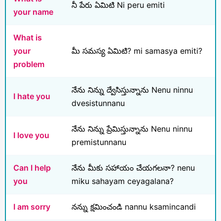
నీ పేరు ఏమిటి Ni peru emiti
your name
What is
your
మీ సమస్య ఏమిటి? mi samasya emiti?
problem
నేను నిన్ను ద్వేసిస్తున్నాను Nenu ninnu
I hate you
dvesistunnanu
నేను నిన్ను ప్రేమిస్తున్నాను Nenu ninnu
I love you
premistunnanu
Can I help
నేను మీకు సహాయం చేయగలనా? nenu
you
miku sahayam ceyagalana?
I am sorry
నన్ను క్షమించండి nannu ksamincandi