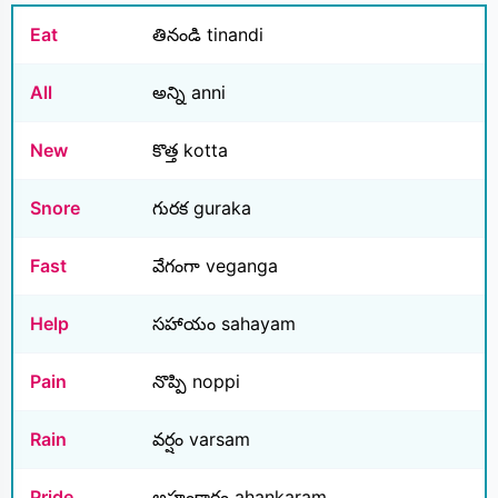
Eat
తినండి tinandi
All
అన్ని anni
New
కొత్త kotta
Snore
గురక guraka
Fast
వేగంగా veganga
Help
సహాయం sahayam
Pain
నొప్పి noppi
Rain
వర్షం varsam
Pride
అహంకారం ahankaram