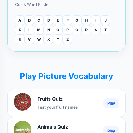
Quick Word Finder
A
B
C
D
E
F
G
H
I
J
K
L
M
N
O
P
Q
R
S
T
U
V
W
X
Y
Z
Play Picture Vocabulary
Fruits Quiz
Play
Test your fruit names
Animals Quiz
Play