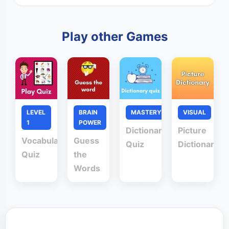
Play other Games
LEVEL
BRAIN
MASTERY
VISUAL
1
POWER
Dictionary
Picture
Vocabulary
Guess
Quiz
Dictionary
Quiz
the
Words