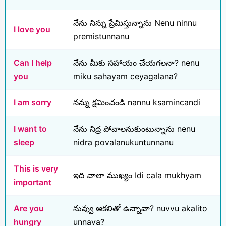
నేను నిన్ను ప్రేమిస్తున్నాను Nenu ninnu
I love you
premistunnanu
Can I help
నేను మీకు సహాయం చేయగలనా? nenu
you
miku sahayam ceyagalana?
I am sorry
నన్ను క్షమించండి nannu ksamincandi
I want to
నేను నిద్ర పోవాలనుకుంటున్నాను nenu
sleep
nidra povalanukuntunnanu
This is very
ఇది చాలా ముఖ్యం Idi cala mukhyam
important
Are you
నువ్వు ఆకలితో ఉన్నావా? nuvvu akalito
hungry
unnava?