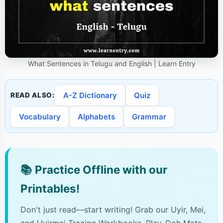
What Sentences in Telugu and English | Learn Entry
A-Z Dictionary
Quiz
READ ALSO:
Vocabulary
Alphabets
Grammar
📚
Practice Offline with our
Printables!
Don't just read—start writing! Grab our Uyir, Mei,