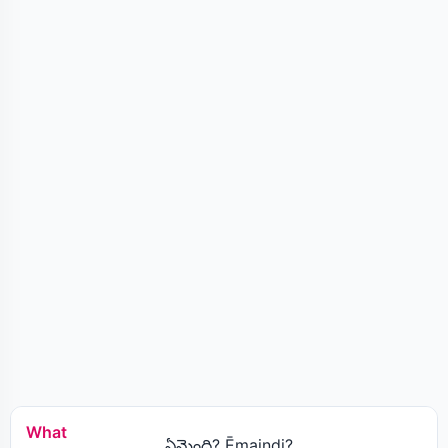
What
ఏమైంది? Ēmaindi?