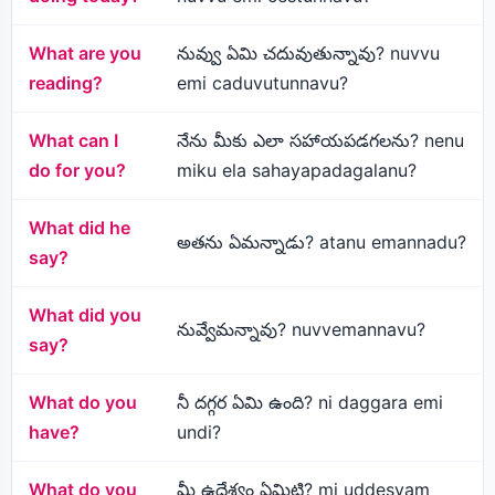
What are you
నువ్వు ఏమి చదువుతున్నావు? nuvvu
reading?
emi caduvutunnavu?
What can I
నేను మీకు ఎలా సహాయపడగలను? nenu
do for you?
miku ela sahayapadagalanu?
What did he
అతను ఏమన్నాడు? atanu emannadu?
say?
What did you
నువ్వేమన్నావు? nuvvemannavu?
say?
What do you
నీ దగ్గర ఏమి ఉంది? ni daggara emi
have?
undi?
What do you
మీ ఉద్దేశ్యం ఏమిటి? mi uddesyam