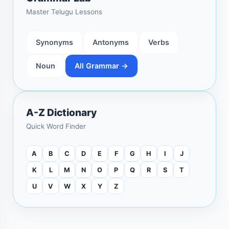
Master Telugu Lessons
Synonyms
Antonyms
Verbs
Noun
All Grammar →
A-Z Dictionary
Quick Word Finder
A
B
C
D
E
F
G
H
I
J
K
L
M
N
O
P
Q
R
S
T
U
V
W
X
Y
Z