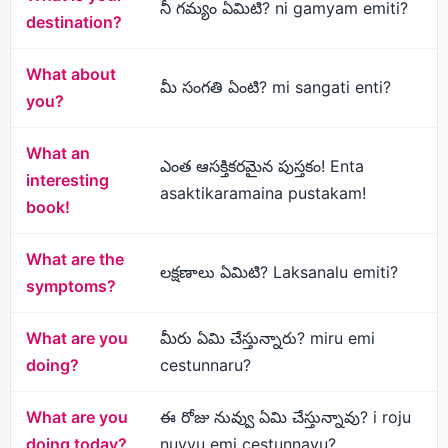
నీ గమ్యం ఏమిటి? ni gamyam emiti?
destination?
What about
మీ సంగతి ఏంటి? mi sangati enti?
you?
What an
ఎంత ఆసక్తికరమైన పుస్తకం! Enta
interesting
asaktikaramaina pustakam!
book!
What are the
లక్షణాలు ఏమిటి? Laksanalu emiti?
symptoms?
What are you
మీరు ఏమి చేస్తున్నారు? miru emi
doing?
cestunnaru?
What are you
ఈ రోజు నువ్వు ఏమి చేస్తున్నావు? i roju
doing today?
nuvvu emi cestunnavu?