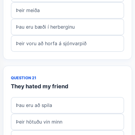
Þeir meiða
Þau eru bæði í herberginu
Þeir voru að horfa á sjónvarpið
QUESTION 21
They hated my friend
Þau eru að spila
Þeir hötuðu vin minn