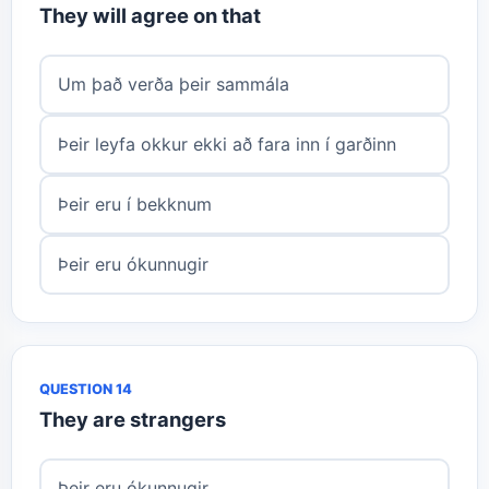
They will agree on that
Um það verða þeir sammála
Þeir leyfa okkur ekki að fara inn í garðinn
Þeir eru í bekknum
Þeir eru ókunnugir
QUESTION 14
They are strangers
Þeir eru ókunnugir