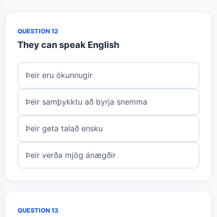
QUESTION 12
They can speak English
Þeir eru ókunnugir
Þeir samþykktu að byrja snemma
Þeir geta talað ensku
Þeir verða mjög ánægðir
QUESTION 13