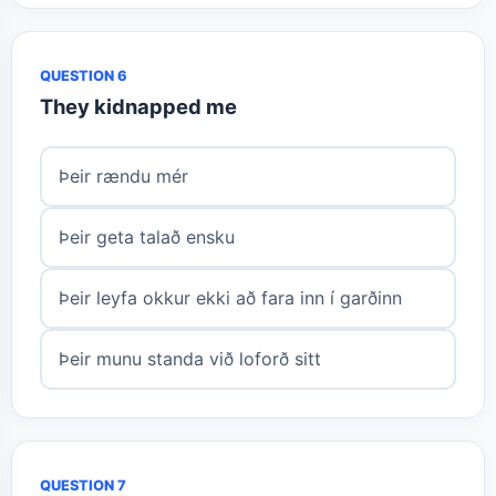
QUESTION 6
They kidnapped me
Þeir rændu mér
Þeir geta talað ensku
Þeir leyfa okkur ekki að fara inn í garðinn
Þeir munu standa við loforð sitt
QUESTION 7