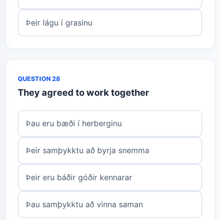
Þeir lágu í grasinu
QUESTION 28
They agreed to work together
Þau eru bæði í herberginu
Þeir samþykktu að byrja snemma
Þeir eru báðir góðir kennarar
Þau samþykktu að vinna saman