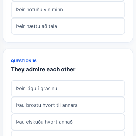
Þeir hötuðu vin minn
Þeir hættu að tala
QUESTION 16
They admire each other
Þeir lágu í grasinu
Þau brostu hvort til annars
Þau elskuðu hvort annað