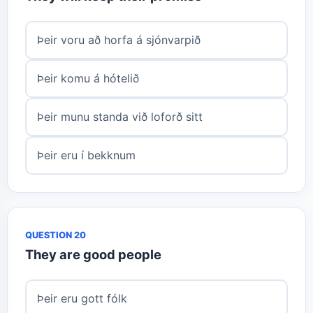
Þeir voru að horfa á sjónvarpið
Þeir komu á hótelið
Þeir munu standa við loforð sitt
Þeir eru í bekknum
QUESTION 20
They are good people
Þeir eru gott fólk