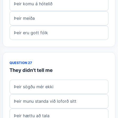
Þeir komu á hótelið
Þeir meiða
Þeir eru gott fólk
QUESTION 27
They didn't tell me
Þeir sögðu mér ekki
Þeir munu standa við loforð sitt
Þeir hættu að tala