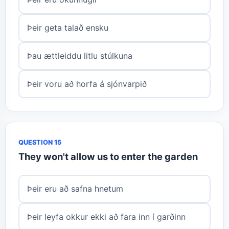
Þeir geta talað ensku
Þau ættleiddu litlu stúlkuna
Þeir voru að horfa á sjónvarpið
QUESTION 15
They won't allow us to enter the garden
Þeir eru að safna hnetum
Þeir leyfa okkur ekki að fara inn í garðinn