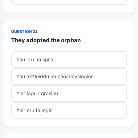
QUESTION 23
They adopted the orphan
Þau eru að spila
Þau ættleiddu munaðarleysinginn
Þeir lágu í grasinu
Þeir eru fallegir