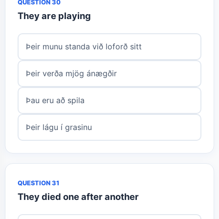
QUESTION 30
They are playing
Þeir munu standa við loforð sitt
Þeir verða mjög ánægðir
Þau eru að spila
Þeir lágu í grasinu
QUESTION 31
They died one after another