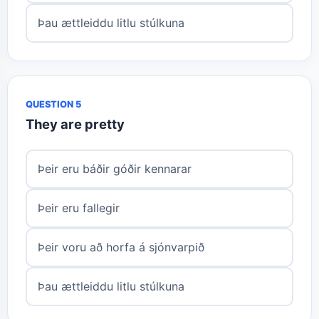
Þau ættleiddu litlu stúlkuna
QUESTION 5
They are pretty
Þeir eru báðir góðir kennarar
Þeir eru fallegir
Þeir voru að horfa á sjónvarpið
Þau ættleiddu litlu stúlkuna