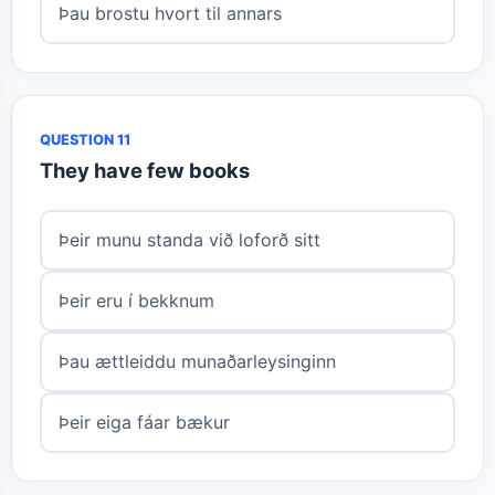
Þau brostu hvort til annars
QUESTION 11
They have few books
Þeir munu standa við loforð sitt
Þeir eru í bekknum
Þau ættleiddu munaðarleysinginn
Þeir eiga fáar bækur