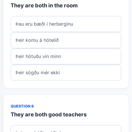
They are both in the room
Þau eru bæði í herberginu
Þeir komu á hótelið
Þeir hötuðu vin minn
Þeir sögðu mér ekki
QUESTION 8
They are both good teachers