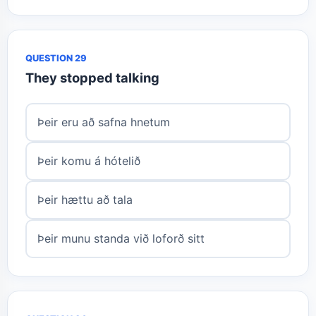
QUESTION 29
They stopped talking
Þeir eru að safna hnetum
Þeir komu á hótelið
Þeir hættu að tala
Þeir munu standa við loforð sitt