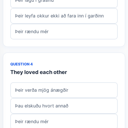
Þeir leyfa okkur ekki að fara inn í garðinn
Þeir rændu mér
QUESTION 4
They loved each other
Þeir verða mjög ánægðir
Þau elskuðu hvort annað
Þeir rændu mér