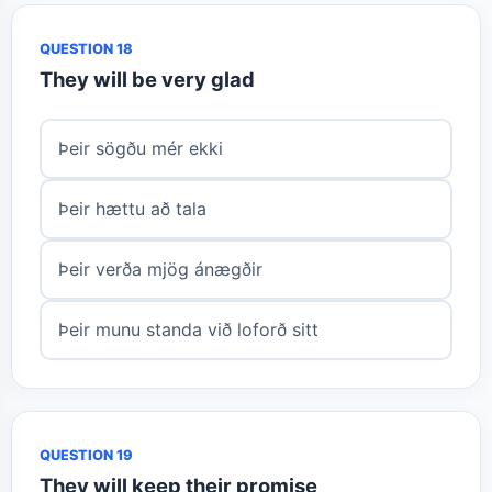
QUESTION 18
They will be very glad
Þeir sögðu mér ekki
Þeir hættu að tala
Þeir verða mjög ánægðir
Þeir munu standa við loforð sitt
QUESTION 19
They will keep their promise