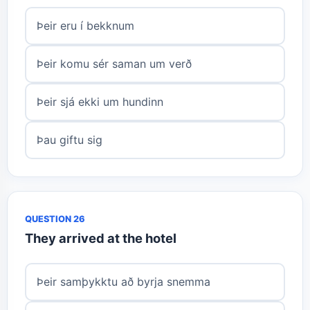
Þeir eru í bekknum
Þeir komu sér saman um verð
Þeir sjá ekki um hundinn
Þau giftu sig
QUESTION 26
They arrived at the hotel
Þeir samþykktu að byrja snemma