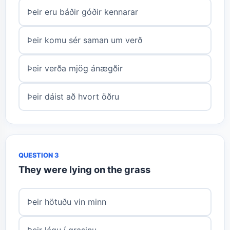
Þeir eru báðir góðir kennarar
Þeir komu sér saman um verð
Þeir verða mjög ánægðir
Þeir dáist að hvort öðru
QUESTION 3
They were lying on the grass
Þeir hötuðu vin minn
Þeir lágu í grasinu