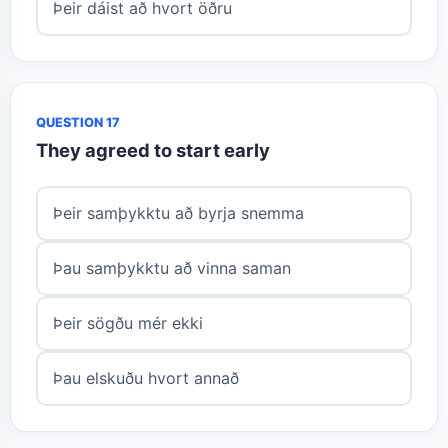
Þeir dáist að hvort öðru
QUESTION 17
They agreed to start early
Þeir samþykktu að byrja snemma
Þau samþykktu að vinna saman
Þeir sögðu mér ekki
Þau elskuðu hvort annað