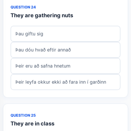
QUESTION 24
They are gathering nuts
Þau giftu sig
Þau dóu hvað eftir annað
Þeir eru að safna hnetum
Þeir leyfa okkur ekki að fara inn í garðinn
QUESTION 25
They are in class