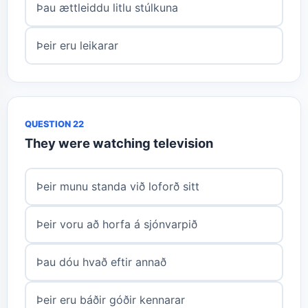
Þau ættleiddu litlu stúlkuna
Þeir eru leikarar
QUESTION 22
They were watching television
Þeir munu standa við loforð sitt
Þeir voru að horfa á sjónvarpið
Þau dóu hvað eftir annað
Þeir eru báðir góðir kennarar