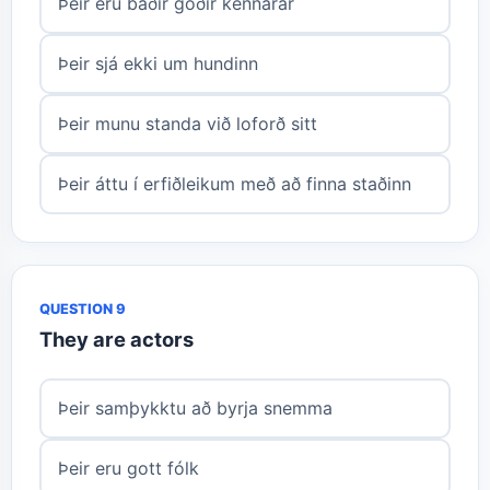
Þeir eru báðir góðir kennarar
Þeir sjá ekki um hundinn
Þeir munu standa við loforð sitt
Þeir áttu í erfiðleikum með að finna staðinn
QUESTION 9
They are actors
Þeir samþykktu að byrja snemma
Þeir eru gott fólk