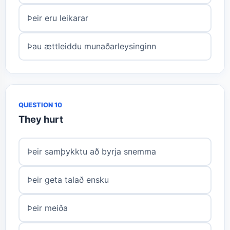
Þeir eru leikarar
Þau ættleiddu munaðarleysinginn
QUESTION 10
They hurt
Þeir samþykktu að byrja snemma
Þeir geta talað ensku
Þeir meiða