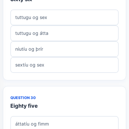
tuttugu og sex
tuttugu og átta
níutíu og þrír
sextíu og sex
QUESTION 30
Eighty five
áttatíu og fimm