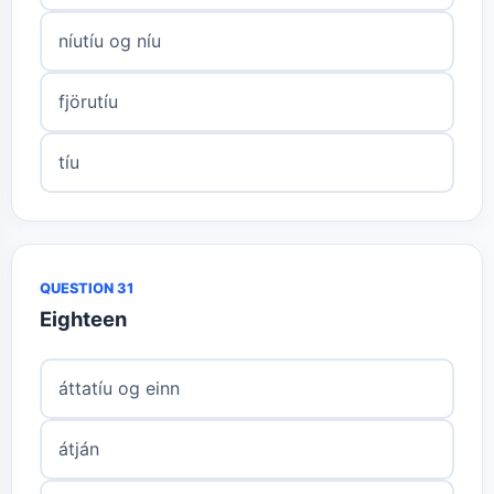
níutíu og níu
fjörutíu
tíu
QUESTION 31
Eighteen
áttatíu og einn
átján