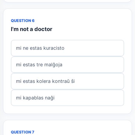
QUESTION 6
I'm not a doctor
mi ne estas kuracisto
mi estas tre malĝoja
mi estas kolera kontraŭ ŝi
mi kapablas naĝi
QUESTION 7