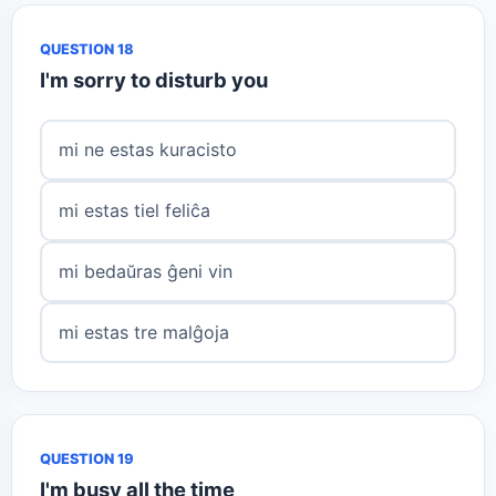
QUESTION 18
I'm sorry to disturb you
mi ne estas kuracisto
mi estas tiel feliĉa
mi bedaŭras ĝeni vin
mi estas tre malĝoja
QUESTION 19
I'm busy all the time