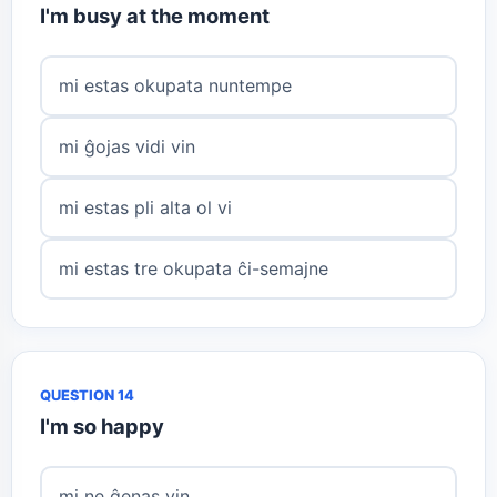
I'm busy at the moment
mi estas okupata nuntempe
mi ĝojas vidi vin
mi estas pli alta ol vi
mi estas tre okupata ĉi-semajne
QUESTION 14
I'm so happy
mi ne ĝenas vin