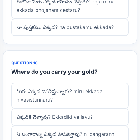
ఈరోజు మీరు ఎక్కడ భోజనం చేస్తారు? iroju miru
ekkada bhojanam cestaru?
నా పుస్తకము ఎక్కడ? na pustakamu ekkada?
QUESTION 18
Where do you carry your gold?
మీరు ఎక్కడ నివసిస్తున్నారు? miru ekkada
nivasistunnaru?
ఎక్కడికి వెళ్ళావు? Ekkadiki vellavu?
నీ బంగారాన్ని ఎక్కడ తీసుకెళ్తావు? ni bangaranni