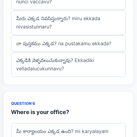
nunci vaccavu?
మీరు ఎక్కడ నివసిస్తున్నారు? miru ekkada
nivasistunnaru?
నా పుస్తకము ఎక్కడ? na pustakamu ekkada?
ఎక్కడికి వెళ్ళదలుచుకున్నావు? Ekkadiki
velladalucukunnavu?
QUESTION 6
Where is your office?
మీ కార్యాలయం ఎక్కడ ఉంది? mi karyalayam