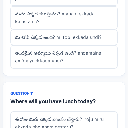
మనం ఎక్కడ కలుస్తాము? manam ekkada
kalustamu?
మీ టోపీ ఎక్కడ ఉంది? mi topi ekkada undi?
అందమైన అమ్మాయి ఎక్కడ ఉంది? andamaina
am'mayi ekkada undi?
QUESTION 11
Where will you have lunch today?
ఈరోజు మీరు ఎక్కడ భోజనం చేస్తారు? iroju miru
ekkada bhojanam cestaru?