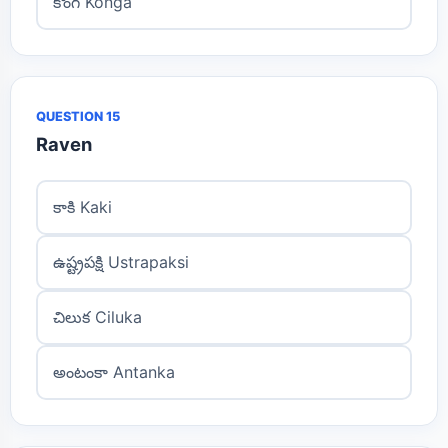
కొంగ Konga
QUESTION 15
Raven
కాకి Kaki
ఉష్ట్రపక్షి Ustrapaksi
చిలుక Ciluka
అంటంకా Antanka