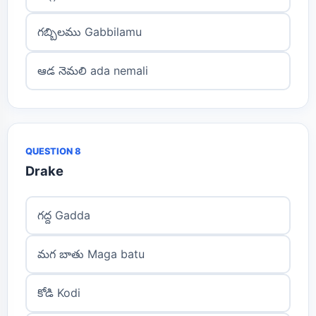
గబ్బిలము Gabbilamu
ఆడ నెమలి ada nemali
QUESTION 8
Drake
గద్ద Gadda
మగ బాతు Maga batu
కోడి Kodi