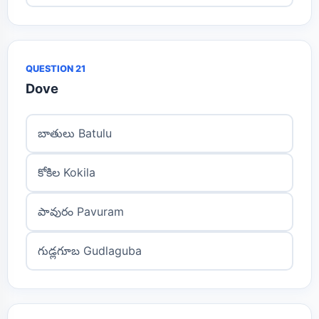
QUESTION 21
Dove
బాతులు Batulu
కోకిల Kokila
పావురం Pavuram
గుడ్లగూబ Gudlaguba