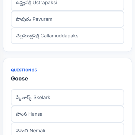
ఉష్ట్రపక్షి Ustrapaksi
పావురం Pavuram
చల్లముద్దపక్షి Callamuddapaksi
QUESTION 25
Goose
స్కేలార్క్ Skelark
హంస Hansa
నెమలి Nemali