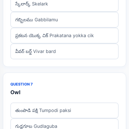
స్కేలార్క్ Skelark
గబ్బిలము Gabbilamu
ప్రకటన యొక్క చిక్ Prakatana yokka cik
వీవర్ బర్డ్ Vivar bard
QUESTION 7
Owl
తుంపొడి పక్షి Tumpodi paksi
గుడ్లగూబ Gudlaguba