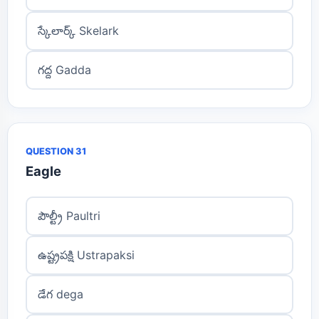
స్కేలార్క్ Skelark
గద్ద Gadda
QUESTION 31
Eagle
పౌల్ట్రీ Paultri
ఉష్ట్రపక్షి Ustrapaksi
డేగ dega