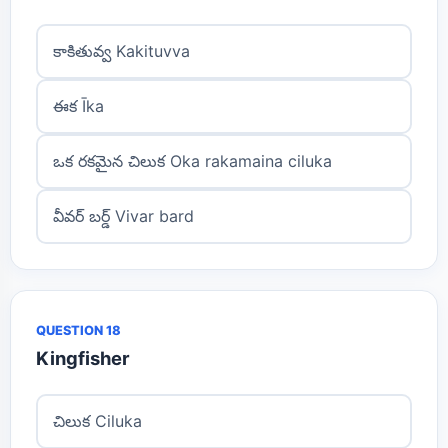
కాకితువ్వ Kakituvva
ఈక Īka
ఒక రకమైన చిలుక Oka rakamaina ciluka
వీవర్ బర్డ్ Vivar bard
QUESTION 18
Kingfisher
చిలుక Ciluka