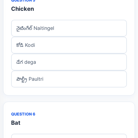
QUESTION 5
Chicken
నైటింగేల్ Naitingel
కోడి Kodi
డేగ dega
పౌల్ట్రీ Paultri
QUESTION 6
Bat