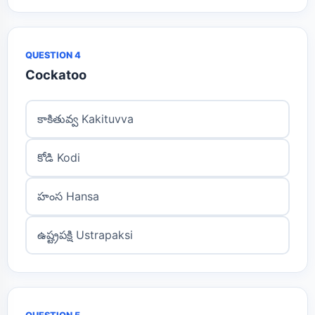
QUESTION 4
Cockatoo
కాకితువ్వ Kakituvva
కోడి Kodi
హంస Hansa
ఉష్ట్రపక్షి Ustrapaksi