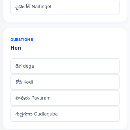
నైటింగేల్ Naitingel
QUESTION 9
Hen
డేగ dega
కోడి Kodi
పావురం Pavuram
గుడ్లగూబ Gudlaguba