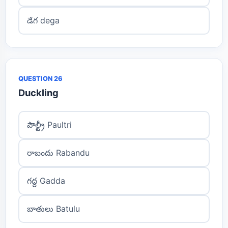
డేగ dega
QUESTION 26
Duckling
పౌల్ట్రీ Paultri
రాబందు Rabandu
గద్ద Gadda
బాతులు Batulu