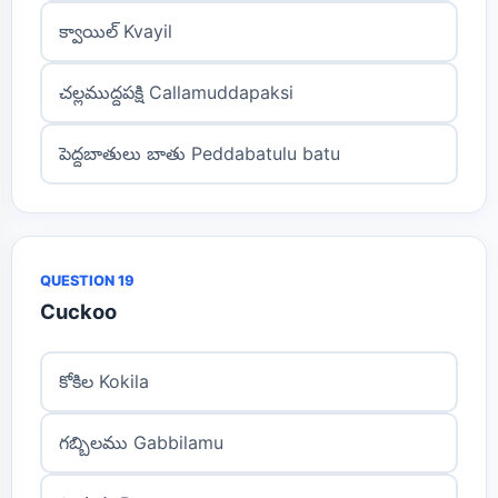
క్వాయిల్ Kvayil
చల్లముద్దపక్షి Callamuddapaksi
పెద్దబాతులు బాతు Peddabatulu batu
QUESTION 19
Cuckoo
కోకిల Kokila
గబ్బిలము Gabbilamu