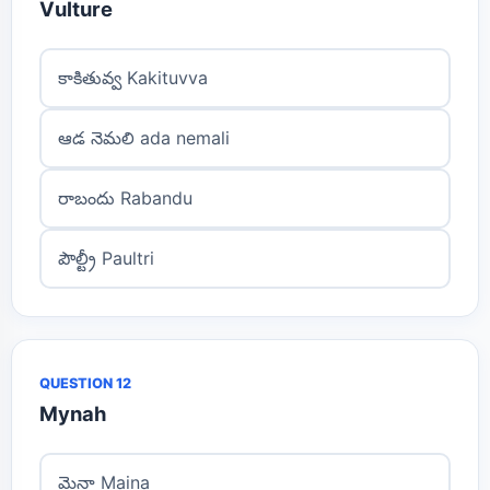
Vulture
కాకితువ్వ Kakituvva
ఆడ నెమలి ada nemali
రాబందు Rabandu
పౌల్ట్రీ Paultri
QUESTION 12
Mynah
మైనా Maina