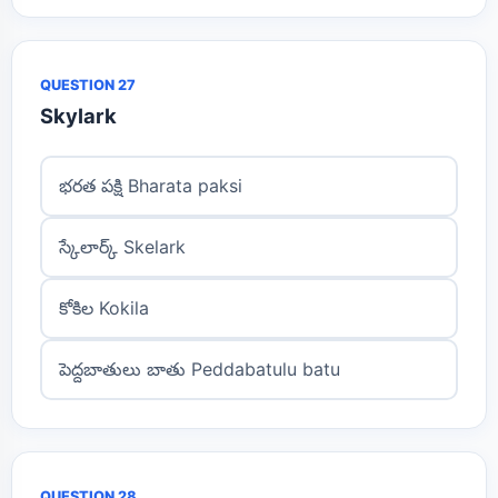
QUESTION 27
Skylark
భరత పక్షి Bharata paksi
స్కేలార్క్ Skelark
కోకిల Kokila
పెద్దబాతులు బాతు Peddabatulu batu
QUESTION 28