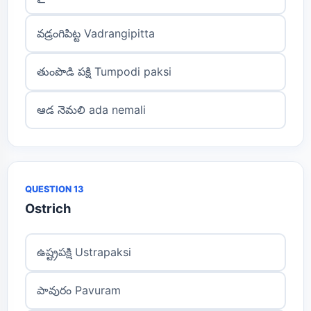
వడ్రంగిపిట్ట Vadrangipitta
తుంపొడి పక్షి Tumpodi paksi
ఆడ నెమలి ada nemali
QUESTION 13
Ostrich
ఉష్ట్రపక్షి Ustrapaksi
పావురం Pavuram