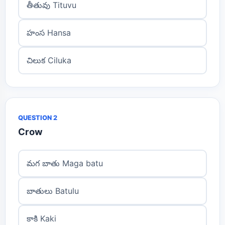
తీతువు Tituvu
హంస Hansa
చిలుక Ciluka
QUESTION 2
Crow
మగ బాతు Maga batu
బాతులు Batulu
కాకి Kaki