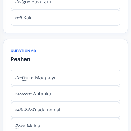
పావురం Pavuram
కాకి Kaki
QUESTION 20
Peahen
మాగ్పైయి Magpaiyi
అంటంకా Antanka
ఆడ నెమలి ada nemali
మైనా Maina