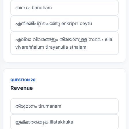
ബന്ധം bandham
എൻക്രിപ്റ്റ് ചെയ്തു enkriprr ceytu
എല്ലാ വിവരങ്ങളും തിരയാനുള്ള സ്ഥലം ella
vivaraṅṅalum tirayanulla sthalam
QUESTION 20
Revenue
തീരുമാനം tirumanam
ഇല്ലാതാക്കുക illatakkuka