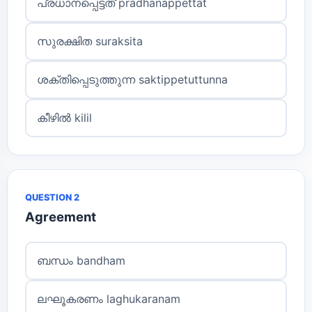
പ്രധാനപ്പെട്ടത് pradhanappettat
സുരക്ഷിത suraksita
ശക്തിപ്പെടുത്തുന്ന saktippetuttunna
കീഴിൽ kilil
QUESTION 2
Agreement
ബന്ധം bandham
ലഘൂകരണം laghukaranam