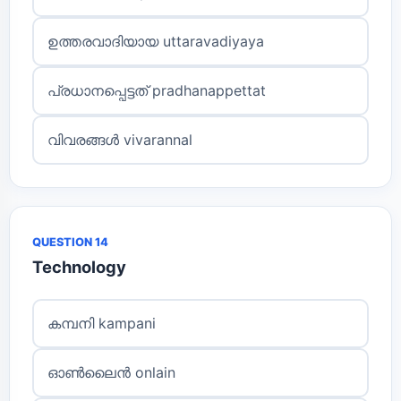
ഉത്തരവാദിയായ uttaravadiyaya
പ്രധാനപ്പെട്ടത് pradhanappettat
വിവരങ്ങൾ vivarannal
QUESTION 14
Technology
കമ്പനി kampani
ഓൺലൈൻ onlain