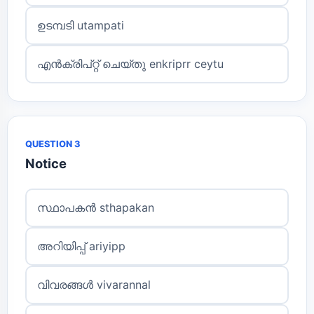
ഉടമ്പടി utampati
എൻക്രിപ്റ്റ് ചെയ്തു enkriprr ceytu
QUESTION 3
Notice
സ്ഥാപകൻ sthapakan
അറിയിപ്പ് ariyipp
വിവരങ്ങൾ vivarannal