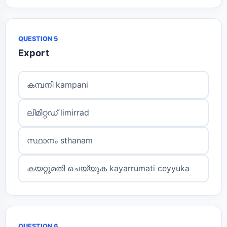
QUESTION 5
Export
കമ്പനി kampani
ലിമിറ്റഡ് limirrad
സ്ഥാനം sthanam
കയറ്റുമതി ചെയ്യുക kayarrumati ceyyuka
QUESTION 6