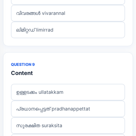
വിവരങ്ങൾ vivarannal
ലിമിറ്റഡ് limirrad
QUESTION 9
Content
ഉള്ളടക്കം ullatakkam
പ്രധാനപ്പെട്ടത് pradhanappettat
സുരക്ഷിത suraksita