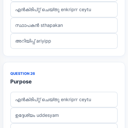
എൻക്രിപ്റ്റ് ചെയ്തു enkriprr ceytu
സ്ഥാപകൻ sthapakan
അറിയിപ്പ് ariyipp
QUESTION 26
Purpose
എൻക്രിപ്റ്റ് ചെയ്തു enkriprr ceytu
ഉദ്ദേശ്യം uddesyam