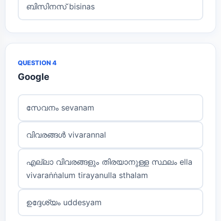
ബിസിനസ് bisinas
QUESTION 4
Google
സേവനം sevanam
വിവരങ്ങൾ vivarannal
എല്ലാ വിവരങ്ങളും തിരയാനുള്ള സ്ഥലം ella
vivaraṅṅalum tirayanulla sthalam
ഉദ്ദേശ്യം uddesyam