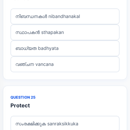
നിബന്ധനകൾ nibandhanakal
സ്ഥാപകൻ sthapakan
ബാധ്യത badhyata
വഞ്ചന vancana
QUESTION 25
Protect
സംരക്ഷിക്കുക sanraksikkuka