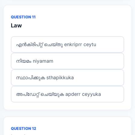
QUESTION 11
Law
എൻക്രിപ്റ്റ് ചെയ്തു enkriprr ceytu
നിയമം niyamam
സ്ഥാപിക്കുക sthapikkuka
അപ്ഡേറ്റ് ചെയ്യുക apderr ceyyuka
QUESTION 12