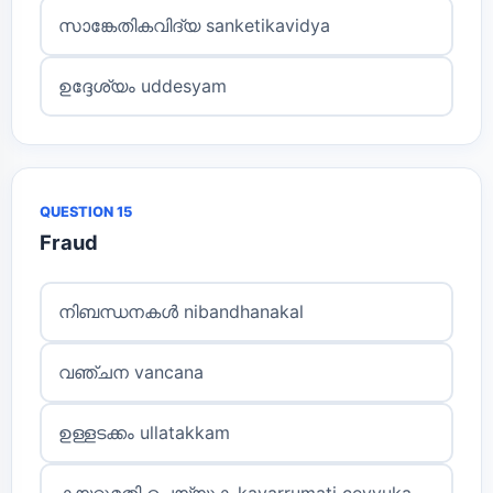
സാങ്കേതികവിദ്യ sanketikavidya
ഉദ്ദേശ്യം uddesyam
QUESTION 15
Fraud
നിബന്ധനകൾ nibandhanakal
വഞ്ചന vancana
ഉള്ളടക്കം ullatakkam
കയറ്റുമതി ചെയ്യുക kayarrumati ceyyuka