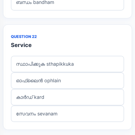
ബന്ധം bandham
QUESTION 22
Service
സ്ഥാപിക്കുക sthapikkuka
ഓഫ്‌ലൈൻ oph‌lain
കാർഡ് kard
സേവനം sevanam