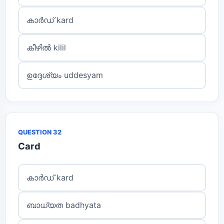
കാർഡ് kard
കീഴിൽ kilil
ഉദ്ദേശ്യം uddesyam
QUESTION 32
Card
കാർഡ് kard
ബാധ്യത badhyata