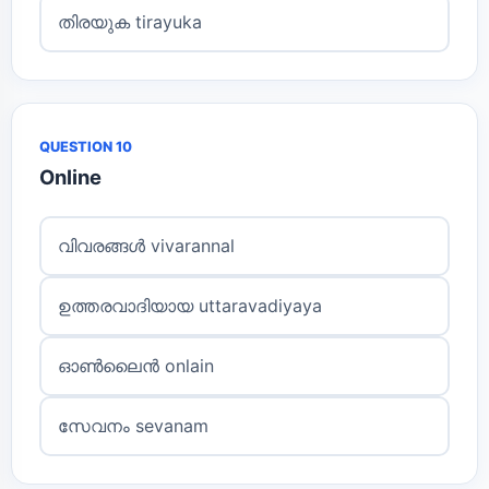
തിരയുക tirayuka
QUESTION 10
Online
വിവരങ്ങൾ vivarannal
ഉത്തരവാദിയായ uttaravadiyaya
ഓൺലൈൻ onlain
സേവനം sevanam